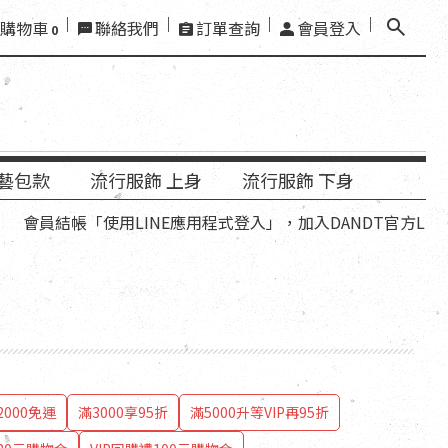
購物車
聯絡我們
訂單查詢
會員登入
0
藝包款
流行服飾 上身
流行服飾 下身
」，加入DANDT官方LINE好友，再領優惠折扣碼。
000免運
滿3000享95折
滿5000升等VIP再95折