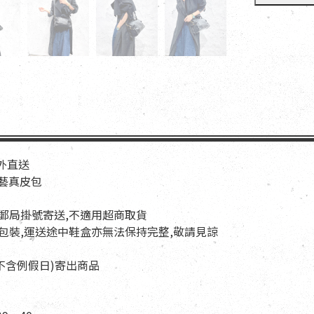
海外直送
文藝真皮包
以郵局掛號寄送,不適用超商取貨
與包裝,運送途中鞋盒亦無法保持完整,敬請見諒
天(不含例假日)寄出商品