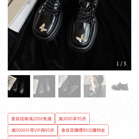
1
/
5
會員結帳滿2000免運
滿3000享95折
滿5000升等VIP再95折
會員首購禮80元購物金