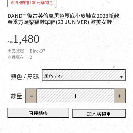
VIP回購禮100元購物金
DANDT 復古英倫風黑色厚底小皮鞋女2023新款
春季方頭樂福鞋單鞋(23 JUN VER) 歐美女鞋
1,480
NT$
商品貨號：
Black37
商品庫存：
2
顏色 / 尺碼
數量
直接結帳
加入購物車