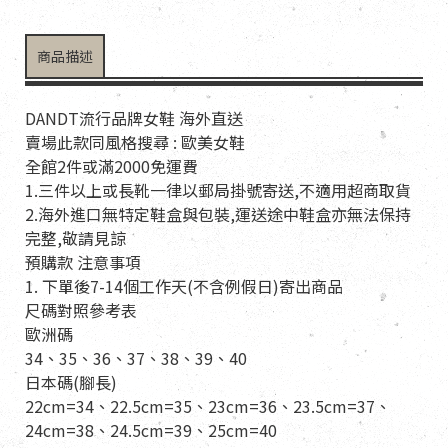
商品描述
DANDT流行品牌女鞋 海外直送
賣場此款同風格搜尋 : 歐美女鞋
全館2件或滿2000免運費
1.三件以上或長靴一律以郵局掛號寄送,不適用超商取貨
2.海外進口無特定鞋盒與包裝,運送途中鞋盒亦無法保持
完整,敬請見諒
預購款 注意事項
1. 下單後7-14個工作天(不含例假日)寄出商品
尺碼對照參考表
歐洲碼
34、35、36、37、38、39、40
日本碼(腳長)
22cm=34、22.5cm=35、23cm=36、23.5cm=37、
24cm=38、24.5cm=39、25cm=40