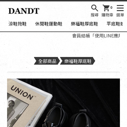
0
搜尋
購物車
選單
涼鞋拖鞋
休閒鞋運動鞋
樂福鞋厚底鞋
平底鞋娃
會員結帳「使用LINE應用程式
全部商品
樂福鞋厚底鞋