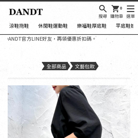
0
搜尋
購物車
選單
涼鞋拖鞋
休閒鞋運動鞋
樂福鞋厚底鞋
平底鞋娃
NDT官方LINE好友，再領優惠折扣碼。
全部商品
文藝包款