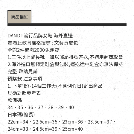
商品描述
DANDT流行品牌女鞋 海外直送
賣場此款同風格搜尋 : 文藝真皮包
全館2件或滿2000免運費
1.三件以上或長靴一律以郵局掛號寄送,不適用超商取貨
2.海外進口無特定鞋盒與包裝,運送途中鞋盒亦無法保持
完整,敬請見諒
預購款 注意事項
1. 下單後7-14個工作天(不含例假日)寄出商品
尺碼對照參考表
歐洲碼
34、35、36、37、38、39、40
日本碼(腳長)
22cm=34、22.5cm=35、23cm=36、23.5cm=37、
24cm=38、24.5cm=39、25cm=40