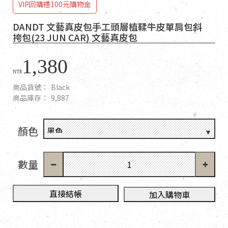
VIP回購禮100元購物金
DANDT 文藝真皮包手工頭層植鞣牛皮單肩包斜
挎包(23 JUN CAR) 文藝真皮包
1,380
NT$
商品貨號：
Black
商品庫存：
9,887
顏色
數量
直接結帳
加入購物車