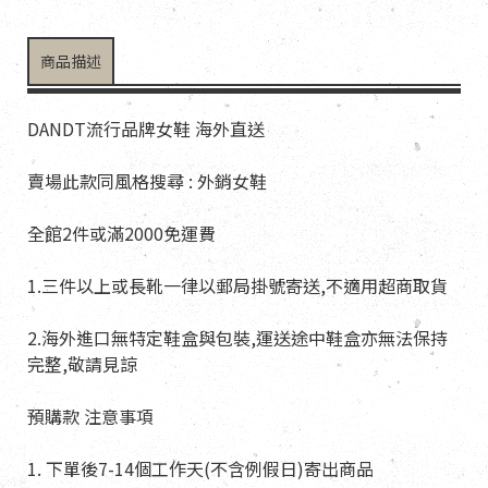
商品描述
DANDT流行品牌女鞋 海外直送
賣場此款同風格搜尋 : 外銷女鞋
全館2件或滿2000免運費
1.三件以上或長靴一律以郵局掛號寄送,不適用超商取貨
2.海外進口無特定鞋盒與包裝,運送途中鞋盒亦無法保持
完整,敬請見諒
預購款 注意事項
1. 下單後7-14個工作天(不含例假日)寄出商品