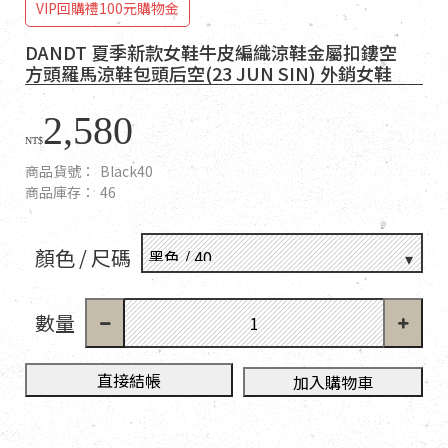
VIP回購禮100元購物金
DANDT 夏季新款女鞋牛皮編織涼鞋金屬扣鏤空
方頭羅馬涼鞋包頭后空(23 JUN SIN) 外銷女鞋
2,580
NT$
商品貨號：
Black40
商品庫存：
46
顏色 / 尺碼
數量
直接結帳
加入購物車