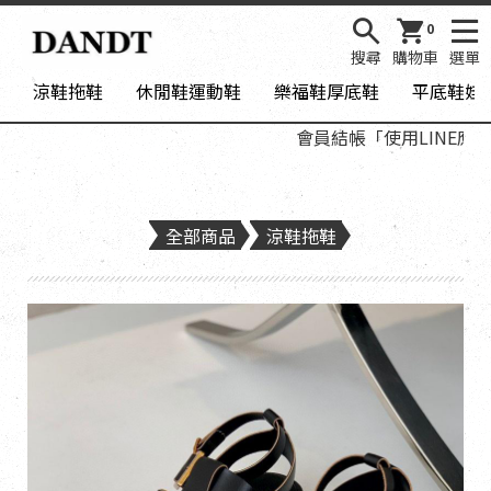
0
搜尋
購物車
選單
涼鞋拖鞋
休閒鞋運動鞋
樂福鞋厚底鞋
平底鞋娃
會員結帳「使用LINE應用程式
全部商品
涼鞋拖鞋