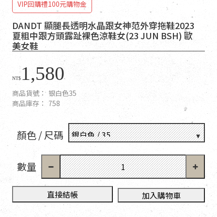
VIP回購禮100元購物金
DANDT 顯腿長透明水晶跟女神范外穿拖鞋2023
夏粗中跟方頭露趾裸色涼鞋女(23 JUN BSH) 歐
美女鞋
1,580
NT$
商品貨號：
银白色35
商品庫存：
758
顏色 / 尺碼
數量
直接結帳
加入購物車