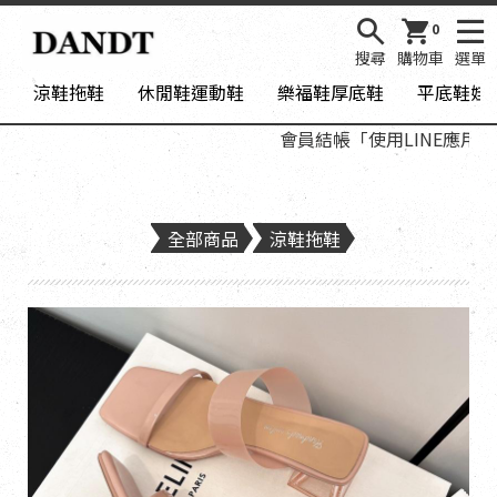
0
搜尋
購物車
選單
涼鞋拖鞋
休閒鞋運動鞋
樂福鞋厚底鞋
平底鞋娃
會員結帳「使用LINE應用程
全部商品
涼鞋拖鞋