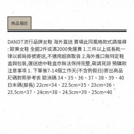
商品描述
DANDT流行品牌女鞋 海外直送 賣場此同風格款式請搜尋
: 歐美女鞋 全館2件或滿2000免運費 1.三件以上或長靴一
律以郵局掛號寄送,不適用超商取貨 2.海外進口無特定鞋
盒與包裝,運送途中鞋盒亦無法保持完整,敬請見諒 預購款
注意事項 1. 下單後7-14個工作天(不含例假日)寄出商品
尺碼對照參考表 歐洲碼 34、35、36、37、38、39、40
日本碼(腳長) 22cm=34、22.5cm=35、23cm=36、
23.5cm=37、24cm=38、24.5cm=39、25cm=40