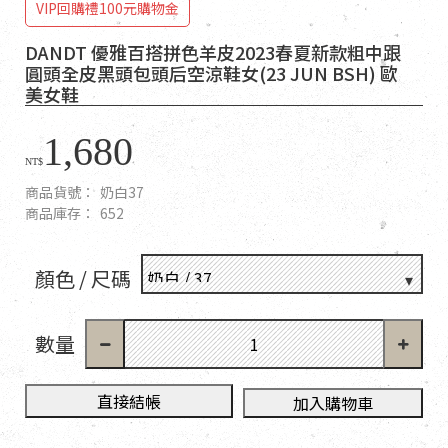
VIP回購禮100元購物金
DANDT 優雅百搭拼色羊皮2023春夏新款粗中跟
圓頭全皮黑頭包頭后空涼鞋女(23 JUN BSH) 歐
美女鞋
1,680
NT$
商品貨號：
奶白37
商品庫存：
652
顏色 / 尺碼
數量
直接結帳
加入購物車