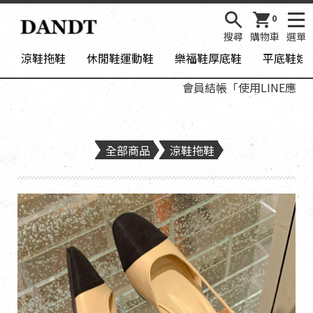
0
搜尋
購物車
選單
涼鞋拖鞋
休閒鞋運動鞋
樂福鞋厚底鞋
平底鞋娃
會員結帳「使用LINE應用程式
全部商品
涼鞋拖鞋