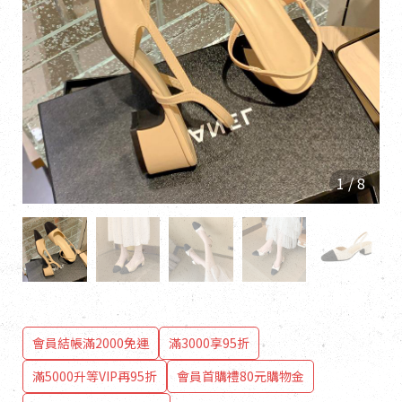
1
/
8
會員結帳滿2000免運
滿3000享95折
滿5000升等VIP再95折
會員首購禮80元購物金