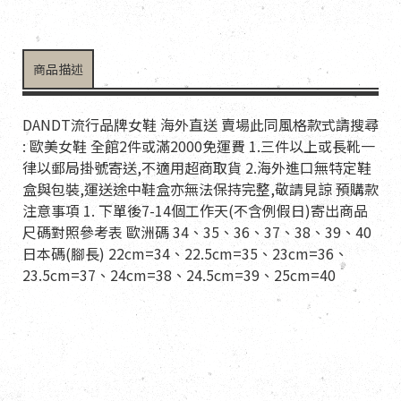
商品描述
DANDT流行品牌女鞋 海外直送 賣場此同風格款式請搜尋
: 歐美女鞋 全館2件或滿2000免運費 1.三件以上或長靴一
律以郵局掛號寄送,不適用超商取貨 2.海外進口無特定鞋
盒與包裝,運送途中鞋盒亦無法保持完整,敬請見諒 預購款
注意事項 1. 下單後7-14個工作天(不含例假日)寄出商品
尺碼對照參考表 歐洲碼 34、35、36、37、38、39、40
日本碼(腳長) 22cm=34、22.5cm=35、23cm=36、
23.5cm=37、24cm=38、24.5cm=39、25cm=40