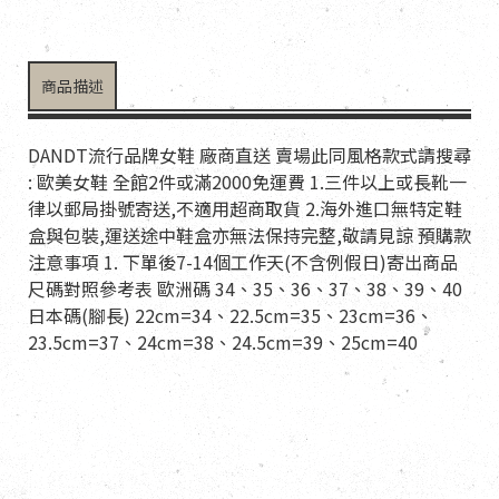
商品描述
DANDT流行品牌女鞋 廠商直送 賣場此同風格款式請搜尋
: 歐美女鞋 全館2件或滿2000免運費 1.三件以上或長靴一
律以郵局掛號寄送,不適用超商取貨 2.海外進口無特定鞋
盒與包裝,運送途中鞋盒亦無法保持完整,敬請見諒 預購款
注意事項 1. 下單後7-14個工作天(不含例假日)寄出商品
尺碼對照參考表 歐洲碼 34、35、36、37、38、39、40
日本碼(腳長) 22cm=34、22.5cm=35、23cm=36、
23.5cm=37、24cm=38、24.5cm=39、25cm=40