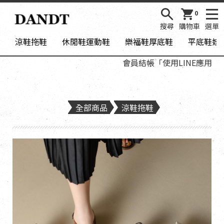
0
搜尋
購物車
選單
涼鞋拖鞋
休閒鞋運動鞋
樂福鞋厚底鞋
平底鞋娃
會員結帳「使用LINE應用程式登
全部商品
涼鞋拖鞋