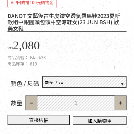
VIP回購禮100元購物金
DANDT 文藝復古牛皮鏤空透氣羅馬鞋2023夏新
款粗中跟圓頭包頭中空涼鞋女(23 JUN BSH) 歐
美女鞋
2,080
NT$
商品貨號：
Black38
商品庫存：
619
顏色 / 尺碼
數量
直接結帳
加入購物車