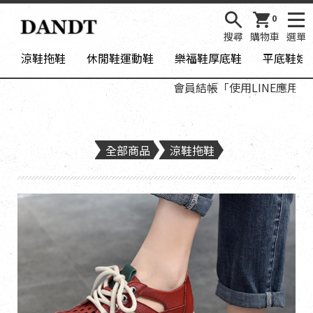
0
搜尋
購物車
選單
涼鞋拖鞋
休閒鞋運動鞋
樂福鞋厚底鞋
平底鞋娃
會員結帳「使用LINE應用程式登
全部商品
涼鞋拖鞋