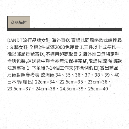
商品描述
DANDT流行品牌女鞋 海外直送 賣場此同風格款式請搜尋
: 文藝女鞋 全館2件或滿2000免運費 1.三件以上或長靴一
律以郵局掛號寄送,不適用超商取貨 2.海外進口無特定鞋
盒與包裝,運送途中鞋盒亦無法保持完整,敬請見諒 預購款
注意事項 1. 下單後7-14個工作天(不含例假日)寄出商品
尺碼對照參考表 歐洲碼 34、35、36、37、38、39、40
日本碼(腳長) 22cm=34、22.5cm=35、23cm=36、
23.5cm=37、24cm=38、24.5cm=39、25cm=40