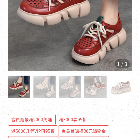
1
/
8
會員結帳滿2000免運
滿3000享95折
滿5000升等VIP再95折
會員首購禮80元購物金