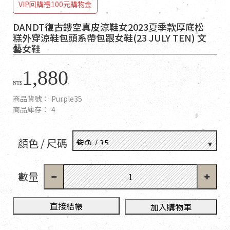
VIP回購禮100元購物金
DANDT復古鏤空真皮涼鞋女2023夏季款厚底松
糕外穿涼鞋包頭系帶包跟女鞋(23 JULY TEN) 文
藝女鞋
1,880
NT$
商品貨號：
Purple35
商品庫存：
4
顏色 / 尺碼
數量
直接結帳
加入購物車