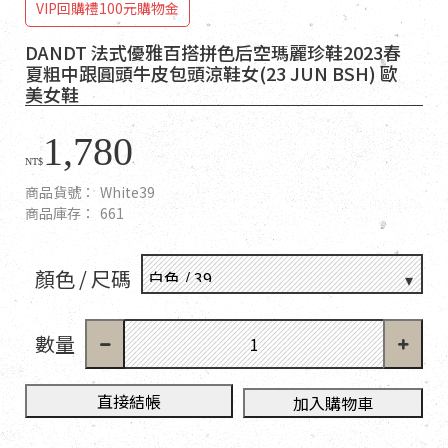
VIP回購禮100元購物金
DANDT 法式優雅百搭拼色后空瑪麗珍鞋2023春
夏粗中跟圓頭牛皮包頭涼鞋女(23 JUN BSH) 歐
美女鞋
1,780
NT$
商品貨號：
White39
商品庫存：
661
顏色 / 尺碼
數量
直接結帳
加入購物車