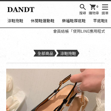
0
搜尋
購物車
選單
涼鞋拖鞋
休閒鞋運動鞋
樂福鞋厚底鞋
平底鞋娃
會員結帳「使用LINE應用程式登入
全部商品
涼鞋拖鞋