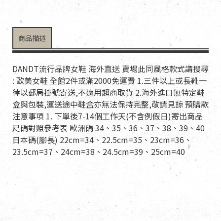
商品描述
DANDT流行品牌女鞋 海外直送 賣場此同風格款式請搜尋
: 歐美女鞋 全館2件或滿2000免運費 1.三件以上或長靴一
律以郵局掛號寄送,不適用超商取貨 2.海外進口無特定鞋
盒與包裝,運送途中鞋盒亦無法保持完整,敬請見諒 預購款
注意事項 1. 下單後7-14個工作天(不含例假日)寄出商品
尺碼對照參考表 歐洲碼 34、35、36、37、38、39、40
日本碼(腳長) 22cm=34、22.5cm=35、23cm=36、
23.5cm=37、24cm=38、24.5cm=39、25cm=40