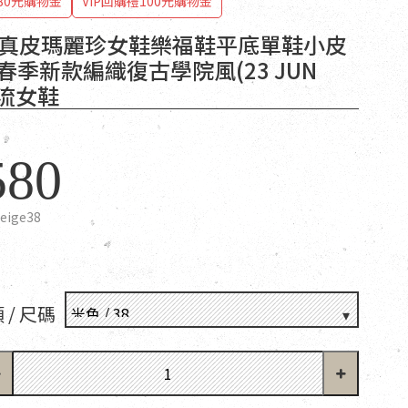
80元購物金
VIP回購禮100元購物金
T 真皮瑪麗珍女鞋樂福鞋平底單鞋小皮
3春季新款編織復古學院風(23 JUN
華流女鞋
580
eige38
 / 尺碼