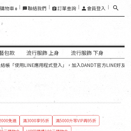
購物車
聯絡我們
訂單查詢
會員登入
0
藝包款
流行服飾 上身
流行服飾 下身
用LINE應用程式登入」，加入DANDT官方LINE好友，再領優
000免運
滿3000享95折
滿5000升等VIP再95折