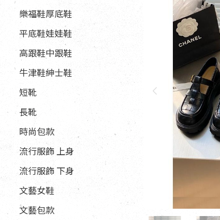
樂福鞋厚底鞋
平底鞋娃娃鞋
高跟鞋中跟鞋
牛津鞋紳士鞋
短靴
長靴
時尚包款
流行服飾 上身
流行服飾 下身
文藝女鞋
文藝包款