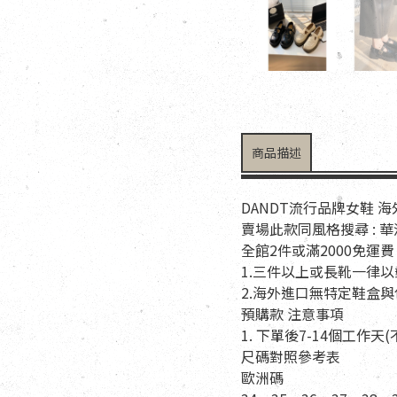
商品描述
DANDT流行品牌女鞋 
賣場此款同風格搜尋 : 
全館2件或滿2000免運費
1.三件以上或長靴一律
2.海外進口無特定鞋盒
預購款 注意事項
1. 下單後7-14個工作
尺碼對照參考表
歐洲碼