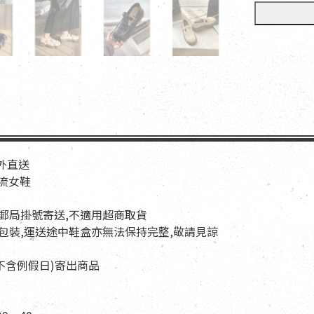
海外直送
華流女鞋
以郵局掛號寄送,不適用超商取貨
與包裝,運送途中鞋盒亦無法保持完整,敬請見諒
天(不含例假日)寄出商品