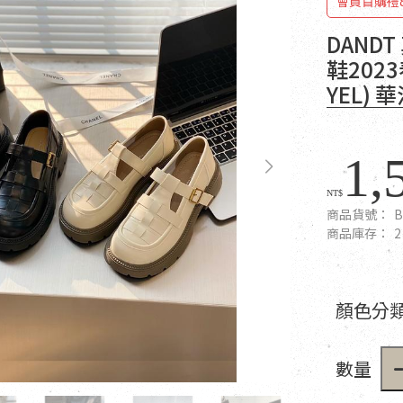
會員首購禮
DAND
鞋202
YEL) 
1,
NT$
商品貨號：
B
商品庫存：
2
顏色分類
數量