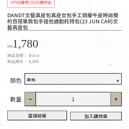
VIP回購禮100元購物金
DANDT文藝真皮包真皮女包手工頭層牛皮時尚簡
約百搭單肩包手提包通勤托特包(23 JUN CAR)文
藝真皮包
1,780
NT$
商品貨號：
Black
商品庫存：
9,885
顏色
數量
直接結帳
加入購物車