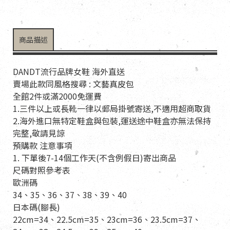
商品描述
DANDT流行品牌女鞋 海外直送
賣場此款同風格搜尋 : 文藝真皮包
全館2件或滿2000免運費
1.三件以上或長靴一律以郵局掛號寄送,不適用超商取貨
2.海外進口無特定鞋盒與包裝,運送途中鞋盒亦無法保持
完整,敬請見諒
預購款 注意事項
1. 下單後7-14個工作天(不含例假日)寄出商品
尺碼對照參考表
歐洲碼
34、35、36、37、38、39、40
日本碼(腳長)
22cm=34、22.5cm=35、23cm=36、23.5cm=37、