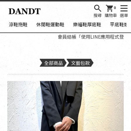
0
搜尋
購物車
選單
涼鞋拖鞋
休閒鞋運動鞋
樂福鞋厚底鞋
平底鞋娃
會員結帳「使用LINE應用程式登入」，加入D
全部商品
文藝包款