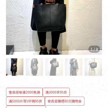
1
/
8
會員結帳滿2000免運
滿3000享95折
滿5000升等VIP再95折
會員首購禮80元購物金