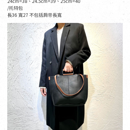
24cm=38、24.5cm=39、25cm=40
/托特包
長36 寬27 不包括肩带長寬