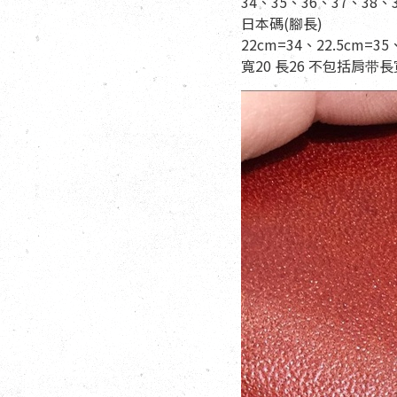
34、35、36、37、38、
日本碼(腳長)
22cm=34、22.5cm=35
寬20 長26 不包括肩带長