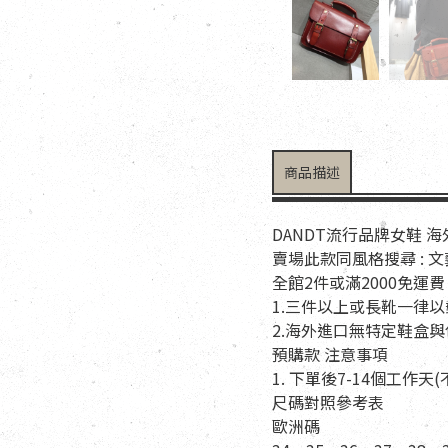
商品描述
DANDT流行品牌女鞋 
賣場此款同風格搜尋 : 
全館2件或滿2000免運費
1.三件以上或長靴一律
2.海外進口無特定鞋盒
預購款 注意事項
1. 下單後7-14個工作
尺碼對照參考表
歐洲碼