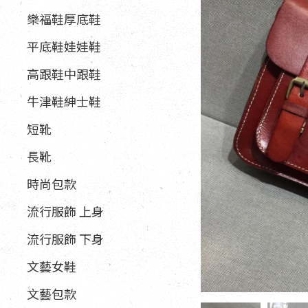
樂福鞋厚底鞋
平底鞋娃娃鞋
高跟鞋中跟鞋
牛津鞋紳士鞋
短靴
長靴
時尚包款
流行服飾 上身
流行服飾 下身
文藝女鞋
文藝包款