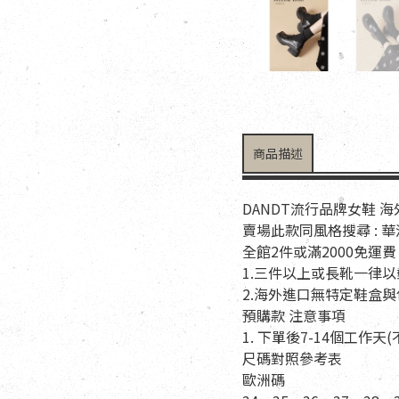
商品描述
DANDT流行品牌女鞋 
賣場此款同風格搜尋 : 
全館2件或滿2000免運費
1.三件以上或長靴一律
2.海外進口無特定鞋盒
預購款 注意事項
1. 下單後7-14個工作
尺碼對照參考表
歐洲碼