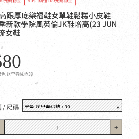
80元購物金
VIP回購禮100元購物金
T 高跟厚底樂福鞋女單鞋鬆糕小皮鞋
春季新款學院風英倫JK鞋增高(23 JUN
華流女鞋
580
黑色 送早春绒垫39
 / 尺碼