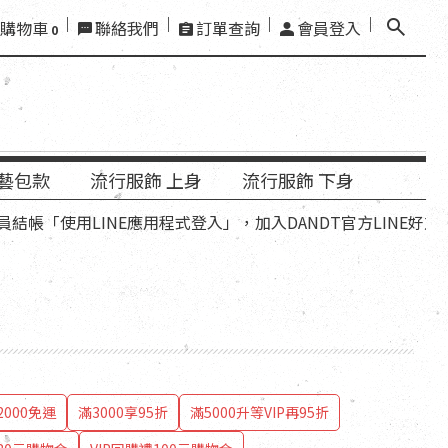
購物車
聯絡我們
訂單查詢
會員登入
0
藝包款
流行服飾 上身
流行服飾 下身
使用LINE應用程式登入」，加入DANDT官方LINE好友，再領
000免運
滿3000享95折
滿5000升等VIP再95折