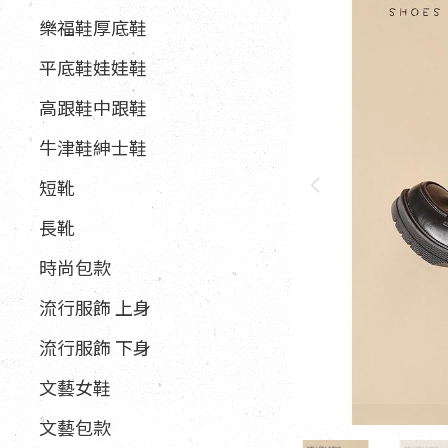
樂福鞋厚底鞋
平底鞋娃娃鞋
高跟鞋中跟鞋
牛津鞋紳士鞋
短靴
長靴
時尚包款
流行服飾 上身
流行服飾 下身
文藝女鞋
文藝包款