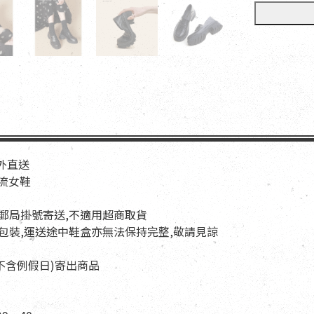
海外直送
華流女鞋
以郵局掛號寄送,不適用超商取貨
與包裝,運送途中鞋盒亦無法保持完整,敬請見諒
天(不含例假日)寄出商品