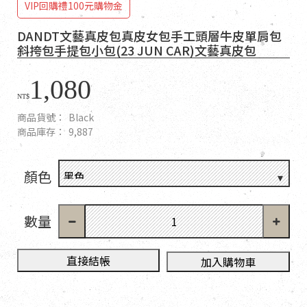
VIP回購禮100元購物金
DANDT文藝真皮包真皮女包手工頭層牛皮單肩包
斜挎包手提包小包(23 JUN CAR)文藝真皮包
1,080
NT$
商品貨號：
Black
商品庫存：
9,887
顏色
數量
直接結帳
加入購物車