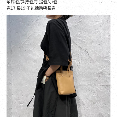
單肩包/斜挎包/手提包/小包
寬17 長19 不包括肩帶長寬