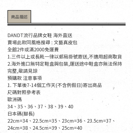
商品描述
DANDT流行品牌女鞋 海外直送
賣場此款同風格搜尋 : 文藝真皮包
全館2件或滿2000免運費
1.三件以上或長靴一律以郵局掛號寄送,不適用超商取貨
2.海外進口無特定鞋盒與包裝,運送途中鞋盒亦無法保持
完整,敬請見諒
預購款 注意事項
1. 下單後7-14個工作天(不含例假日)寄出商品
尺碼對照參考表
歐洲碼
34、35、36、37、38、39、40
日本碼(腳長)
22cm=34、22.5cm=35、23cm=36、23.5cm=37、
24cm=38、24.5cm=39、25cm=40