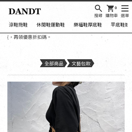
0
搜尋
購物車
選單
涼鞋拖鞋
休閒鞋運動鞋
樂福鞋厚底鞋
平底鞋娃
友，再領優惠折扣碼。
全部商品
文藝包款