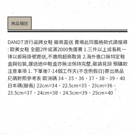
商品描述
DANDT流行品牌女鞋 廠商直送 賣場此同風格款式請搜尋
: 歐美女鞋 全館2件或滿2000免運費 1.三件以上或長靴一
律以郵局掛號寄送,不適用超商取貨 2.海外進口無特定鞋
盒與包裝,運送途中鞋盒亦無法保持完整,敬請見諒 預購款
注意事項 1. 下單後7-14個工作天(不含例假日)寄出商品
尺碼對照參考表 歐洲碼 34、35、36、37、38、39、40
日本碼(腳長) 22cm=34、22.5cm=35、23cm=36、
23.5cm=37、24cm=38、24.5cm=39、25cm=40