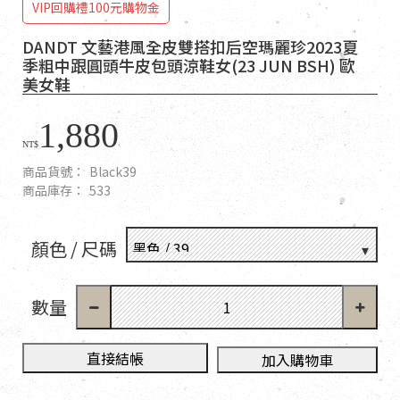
VIP回購禮100元購物金
DANDT 文藝港風全皮雙搭扣后空瑪麗珍2023夏
季粗中跟圓頭牛皮包頭涼鞋女(23 JUN BSH) 歐
美女鞋
1,880
NT$
商品貨號：
Black39
商品庫存：
533
顏色 / 尺碼
數量
直接結帳
加入購物車