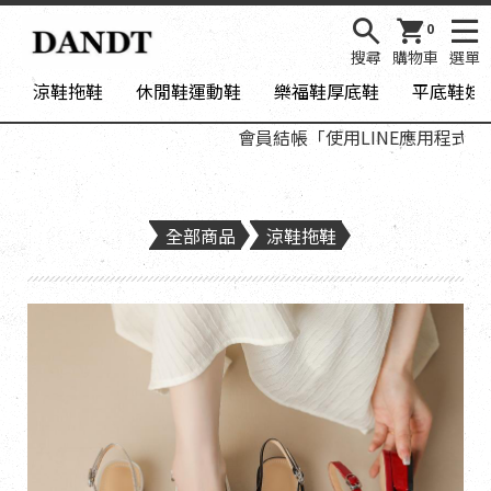
0
搜尋
購物車
選單
涼鞋拖鞋
休閒鞋運動鞋
樂福鞋厚底鞋
平底鞋娃
會員結帳「使用LINE應用程式登入
全部商品
涼鞋拖鞋